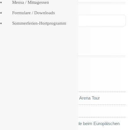
Mensa / Mittagessen
Formulare / Downloads
Sommerferien-Hortprogramm
Neueste Beiträge
FEEERIEN!!!
Kiefholz Grundschule auf großer Arena Tour
Sportfest und Sportjahr’26
Preis für die Kiefholz-Grundschule beim Europäischen