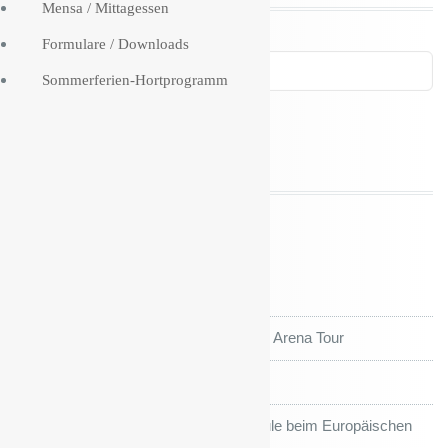
Mensa / Mittagessen
Formulare / Downloads
Sommerferien-Hortprogramm
Neueste Beiträge
FEEERIEN!!!
Kiefholz Grundschule auf großer Arena Tour
Sportfest und Sportjahr’26
Preis für die Kiefholz-Grundschule beim Europäischen