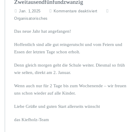
Zweitausendfünfundzwanzig
f
Jan. 1,2025
Kommentare deaktiviert
ü
Organisatorisches
r
0
Das neue Jahr hat angefangen!
1.
0
Hoffentlich sind alle gut reingerutscht und vom Feiern und
1.’2
Essen der letzten Tage schon erholt.
5
–
E
Denn gleich morgen geht die Schule weiter. Diesmal so früh
r
wie selten, direkt am 2. Januar.
s
t
Wenn auch nur für 2 Tage bis zum Wochenende – wir freuen
e
uns schon wieder auf alle Kinder.
r
J
a
Liebe Grüße und guten Start allerseits wünscht
n
u
das Kiefholz-Team
a
r