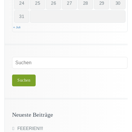
z
24
25
26
27
28
29
30
i
g
31
« Juli
Neueste Beiträge
FEEERIEN!!!