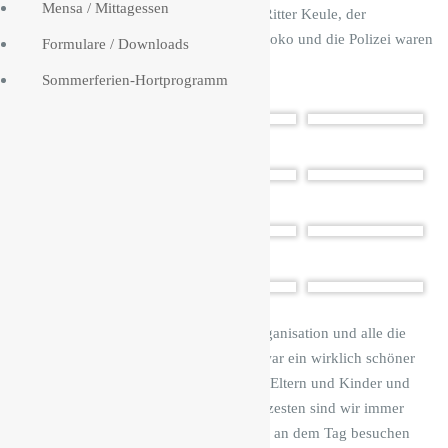
Mensa / Mittagessen
Kinderschminken, Glücksrad und Ritter Keule, der
Autogramme verteilt hat – sogar Kroko und die Polizei waren
Formulare / Downloads
da.
Sommerferien-Hortprogramm
Vielen Dank an die fantastische Organisation und alle die
tatkräftig mitgeholfen haben. Das war ein wirklich schöner
Nachmittag. Was wir doch für tolle Eltern und Kinder und
Leute im Team haben, aber am stolzesten sind wir immer
über die vielen ehemaligen, die uns an dem Tag besuchen