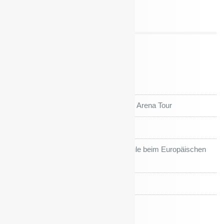
Neueste Beiträge
FEEERIEN!!!
Kiefholz Grundschule auf großer Arena Tour
Sportfest und Sportjahr’26
Preis für die Kiefholz-Grundschule beim Europäischen
Wettbewerb im Roten Rathaus
“Union macht Schule” Turnier