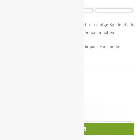
Aufgelockert wurde die Stimmung durch einige Spiele, die in
sportlicher Umgebung richtig Spaß gemacht haben.
Vielleicht haben die Eisernen jetzt ein paar Fans mehr
gewonnen 😉
Mai 2026