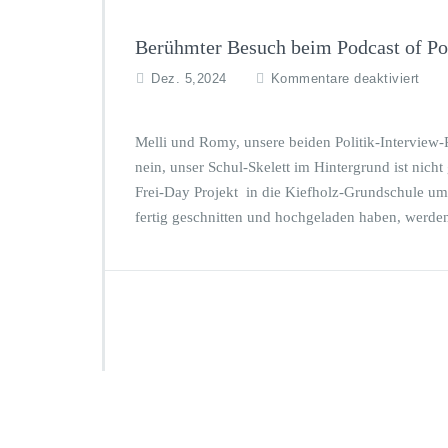
Berühmter Besuch beim Podcast of Pol
f
Dez. 5,2024
Kommentare deaktiviert
ü
r
B
Melli und Romy, unsere beiden Politik-Interview
e
nein, unser Schul-Skelett im Hintergrund ist nic
r
Frei-Day Projekt in die Kiefholz-Grundschule um 
ü
fertig geschnitten und hochgeladen haben, werden
h
m
t
e
r
B
e
s
u
c
h
b