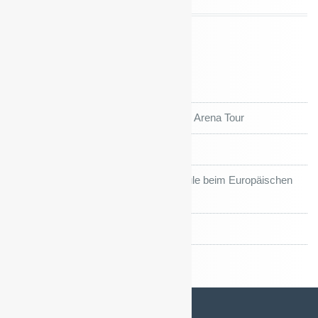
Neueste Beiträge
FEEERIEN!!!
Kiefholz Grundschule auf großer Arena Tour
Sportfest und Sportjahr’26
Preis für die Kiefholz-Grundschule beim Europäischen
Wettbewerb im Roten Rathaus
“Union macht Schule” Turnier