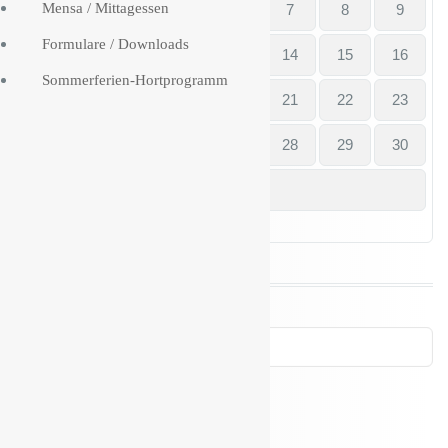
g
Mensa / Mittagessen
3
4
5
6
7
8
9
Formulare / Downloads
10
11
12
13
14
15
16
Sommerferien-Hortprogramm
17
18
19
20
21
22
23
24
25
26
27
28
29
30
31
« Juli