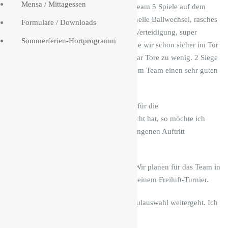
S
Mensa / Mittagessen
Vorrundengruppe standen für das Team 5 Spiele auf dem
p
Plan, jeweils 10 Minuten lang. Schnelle Ballwechsel, rasches
a
Formulare / Downloads
Umschalten zwischen Angriff und Verteidigung, super
r
Sommerferien-Hortprogramm
k
herausgespielte Chancen – Bälle, die wir schon sicher im Tor
i
glaubten. Am Ende waren es ein paar Tore zu wenig. 2 Siege
-
und ein Unentschieden sicherten dem Team einen sehr guten
C
dritten Platz.
u
p
Auch wenn es in diesem Jahr nicht für die
Zwischenrundenqualifikation gereicht hat, so möchte ich
dem Team trotzdem für seinen gelungenen Auftritt
gratulieren.
Nach dem Spiel ist vor dem Spiel. Wir planen für das Team in
diesem Jahr die erste Teilnahme an einem Freiluft-Turnier.
Mal schauen, wie es für unsere Schulauswahl weitergeht. Ich
werde berichten.