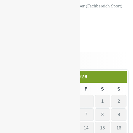
Mit sportlichen Grüßen, Stefan Tröber (Fachbereich Sport)
August 2026
M
D
M
D
F
S
S
1
2
3
4
5
6
7
8
9
10
11
12
13
14
15
16