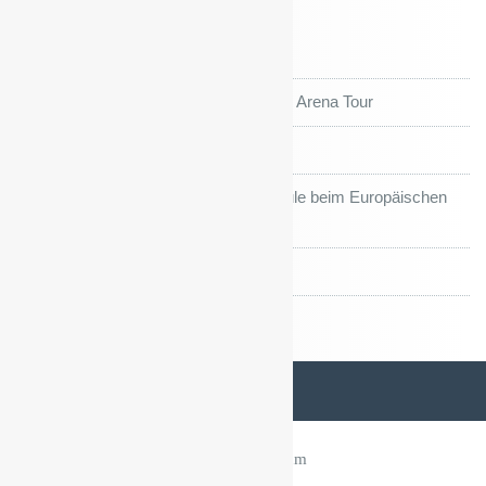
Neueste Beiträge
FEEERIEN!!!
Kiefholz Grundschule auf großer Arena Tour
Sportfest und Sportjahr’26
Preis für die Kiefholz-Grundschule beim Europäischen
Wettbewerb im Roten Rathaus
“Union macht Schule” Turnier
©2025 Kiefholz-Grundschule •
Impressum