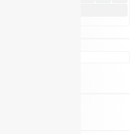
31
« Juli
Neueste Beiträge
FEEERIEN!!!