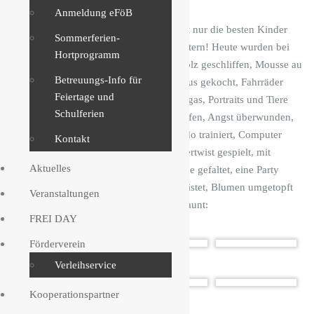
K
Anmeldung eFöB
i
Die Kiefholz-Grundschule hat nicht nur die besten Kinder
n
Sommerferien-
der Welt sonder auch die tollsten Eltern! Heute wurden bei
d
Hortprogramm
uns Kissen und Taschen genäht, Holz geschliffen, Mousse au
e
r
Betreuungs-Info für
Chocolat und Milchreis mit Apfelmus gekocht, Fahrräder
-
Feiertage und
repariert, Djembe getrommelt, Mangas, Portraits und Tiere
U
Schulferien
gezeichnet, Menschen in Not geholfen, Angst überwunden,
n
Schilder gemalt, Basketball und Judo trainiert, Computer
i
Kontakt
2
zerlegt, Holz-Roboter gebaut, Fingertwist gespielt, mit
0
Aktuelles
Chemikalien experimentiert, Wäsche gefaltet, eine Party
2
geplant, Saft gemacht, 1. Hilfe geleistet, Blumen umgetopft
5
Veranstaltungen
und vor allem viel gelernt und gestaunt:
FREI DAY
Förderverein
Verleihservice
Kooperationspartner