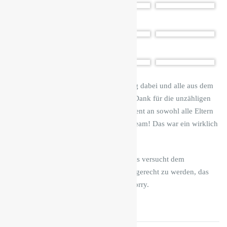
Alle Kinder waren mit Begeisterung dabei und alle aus dem
Team mindestens genauso. Vielen Dank für die unzähligen
Ideen und das großartige Engagement an sowohl alle Eltern
als auch das Planungs- und Orga-Team! Das war ein wirklich
fantastischer Tag.
Die (viel zu) große Anzahl der Fotos versucht dem
eindrucksvoll vielfältigen Angebot gerecht zu werden, das
ging kaum mit weniger Bildern – sorry.