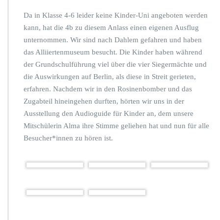
r
A
Da in Klasse 4-6 leider keine Kinder-Uni angeboten werden
u
kann, hat die 4b zu diesem Anlass einen eigenen Ausflug
s
unternommen. Wir sind nach Dahlem gefahren und haben
f
l
das Alliiertenmuseum besucht. Die Kinder haben während
u
der Grundschulführung viel über die vier Siegermächte und
g
die Auswirkungen auf Berlin, als diese in Streit gerieten,
z
erfahren. Nachdem wir in den Rosinenbomber und das
u
m
Zugabteil hineingehen durften, hörten wir uns in der
A
Ausstellung den Audioguide für Kinder an, dem unsere
l
Mitschülerin Alma ihre Stimme geliehen hat und nun für alle
l
Besucher*innen zu hören ist.
i
i
e
r
t
e
n
-
M