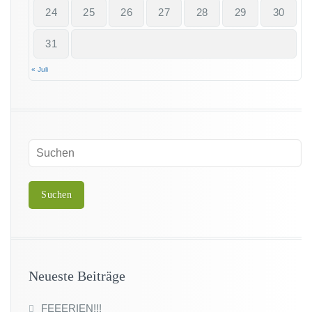
24
25
26
27
28
29
30
31
« Juli
Neueste Beiträge
FEEERIEN!!!