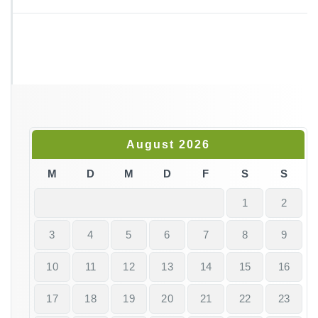
u
s
e
u
m
August 2026
M
D
M
D
F
S
S
1
2
3
4
5
6
7
8
9
10
11
12
13
14
15
16
17
18
19
20
21
22
23