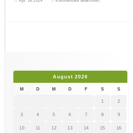
f
Apr. 26,2024
Kommentare deaktiviert
ü
r
I
M
G
_
3
1
7
7
August 2026
M
D
M
D
F
S
S
1
2
3
4
5
6
7
8
9
10
11
12
13
14
15
16