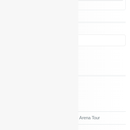
« Juli
Neueste Beiträge
FEEERIEN!!!
Kiefholz Grundschule auf großer Arena Tour