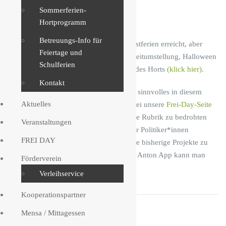
H
Sommerferien-
e
Liebe Kiefholz-Community,
Hortprogramm
r
b
Betreuungs-Info für
wir haben schon die Mitte der Herbstferien erreicht, aber
s
Feiertage und
einige Highlights stehen noch an: Zeitumstellung, Halloween
t
Schulferien
f
und natürlich das Ferienprogramm des Horts
(klick hier)
.
e
Kontakt
r
Allen, die darüber hinaus noch was sinnvolles in diesem
i
Aktuelles
Internet hier unternehmen wollen, sei unsere
Frei-Day-Seite
e
ans Herz gelegt, da gibt es eine neue Rubrik zu bedrohten
n
Veranstaltungen
W
Tieren und einen neuen Podcast, der Politiker*innen
o
FREI DAY
interviewt, außerdem natürlich viele bisherige Projekte zu
c
bewundern. Viel Spaß! Und bei der Anton App kann man
h
Förderverein
jetzt auch Türkisch lernen. Çok iyi!
e
Verleihservice
2
Kooperationspartner
Mensa / Mittagessen