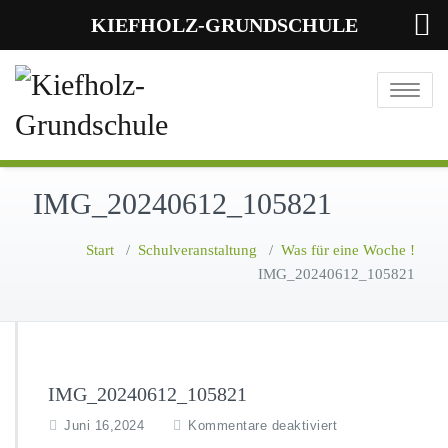
KIEFHOLZ-GRUNDSCHULE
Toggle
navigatio
IMG_20240612_105821
Start
/
Schulveranstaltung
/
Was für eine Woche !
IMG_20240612_105821
IMG_20240612_105821
f
Juni 16,2024
Kommentare deaktiviert
ü