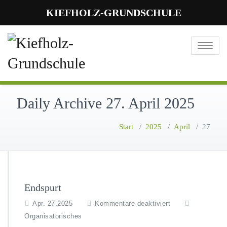
KIEFHOLZ-GRUNDSCHULE
Toggle
navigatio
Daily Archive 27. April 2025
Start
/
2025
/
April
/
27
Endspurt
f
Apr. 27,2025
Kommentare deaktiviert
ü
Organisatorisches
r