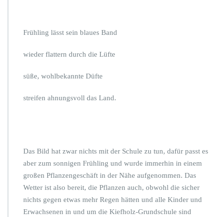
E
n
d
Frühling lässt sein blaues Band
s
p
wieder flattern durch die Lüfte
u
r
t
süße, wohlbekannte Düfte
streifen ahnungsvoll das Land.
Das Bild hat zwar nichts mit der Schule zu tun, dafür passt es
aber zum sonnigen Frühling und wurde immerhin in einem
großen Pflanzengeschäft in der Nähe aufgenommen. Das
Wetter ist also bereit, die Pflanzen auch, obwohl die sicher
nichts gegen etwas mehr Regen hätten und alle Kinder und
Erwachsenen in und um die Kiefholz-Grundschule sind