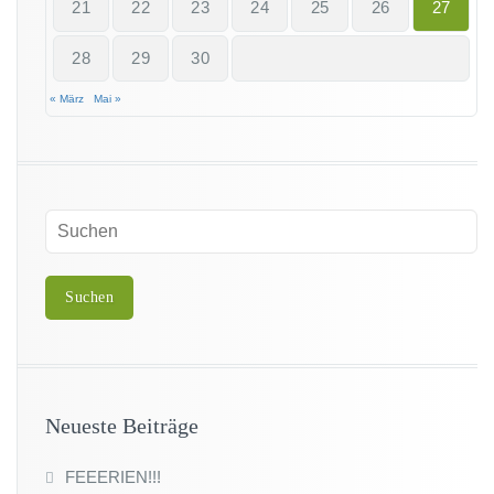
21
22
23
24
25
26
27
28
29
30
« März
Mai »
Neueste Beiträge
FEEERIEN!!!