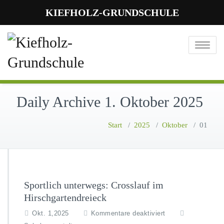
KIEFHOLZ-GRUNDSCHULE
Toggle
navigatio
Daily Archive 1. Oktober 2025
Start
/
2025
/
Oktober
/
01
Sportlich unterwegs: Crosslauf im
Hirschgartendreieck
f
Okt. 1,2025
Kommentare deaktiviert
ü