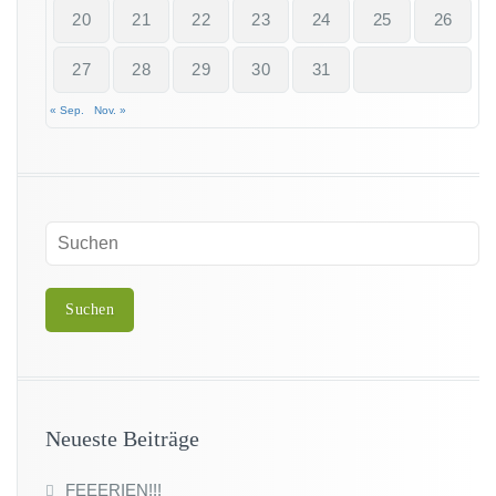
20
21
22
23
24
25
26
27
28
29
30
31
« Sep.
Nov. »
Neueste Beiträge
FEEERIEN!!!