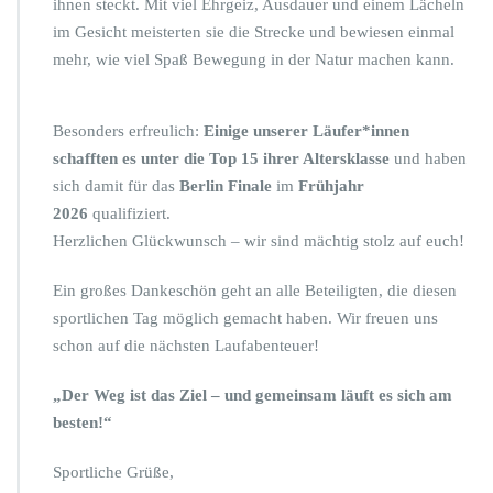
ihnen steckt. Mit viel Ehrgeiz, Ausdauer und einem Lächeln
s
im Gesicht meisterten sie die Strecke und bewiesen einmal
s
l
mehr, wie viel Spaß Bewegung in der Natur machen kann.
a
u
f
Besonders erfreulich:
Einige unserer Läufer*innen
i
schafften es unter die Top 15 ihrer Altersklasse
und haben
m
sich damit für das
Berlin Finale
im
Frühjahr
H
i
2026
qualifiziert.
r
Herzlichen Glückwunsch – wir sind mächtig stolz auf euch!
s
c
Ein großes Dankeschön geht an alle Beteiligten, die diesen
h
sportlichen Tag möglich gemacht haben. Wir freuen uns
g
a
schon auf die nächsten Laufabenteuer!
r
t
„Der Weg ist das Ziel – und gemeinsam läuft es sich am
e
besten!“
n
d
Sportliche Grüße,
r