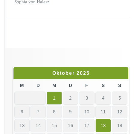
e
Sophia von Halasz
i
e
c
k
Oktober 2025
M
D
M
D
F
S
S
1
2
3
4
5
6
7
8
9
10
11
12
13
14
15
16
17
18
19