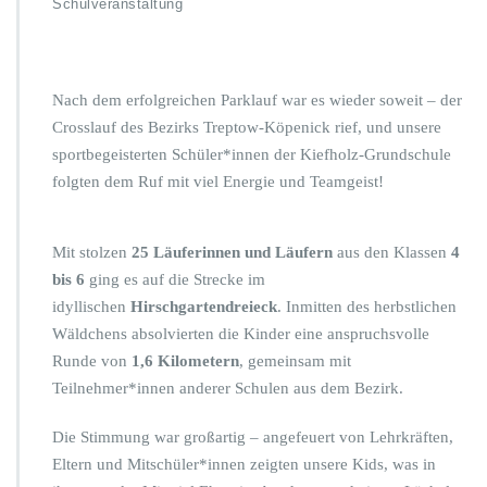
Schulveranstaltung
r
S
p
o
Nach dem erfolgreichen Parklauf war es wieder soweit – der
r
Crosslauf des Bezirks Treptow-Köpenick rief, und unsere
t
l
sportbegeisterten Schüler*innen der Kiefholz-Grundschule
i
folgten dem Ruf mit viel Energie und Teamgeist!
c
h
u
Mit stolzen
25 Läuferinnen und Läufern
aus den Klassen
4
n
bis 6
ging es auf die Strecke im
t
e
idyllischen
Hirschgartendreieck
. Inmitten des herbstlichen
r
Wäldchens absolvierten die Kinder eine anspruchsvolle
w
Runde von
1,6 Kilometern
, gemeinsam mit
e
Teilnehmer*innen anderer Schulen aus dem Bezirk.
g
s:
C
Die Stimmung war großartig – angefeuert von Lehrkräften,
r
Eltern und Mitschüler*innen zeigten unsere Kids, was in
o