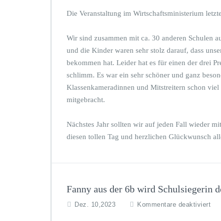
F
Die Veranstaltung im Wirtschaftsministerium letzt
ö
r
Wir sind zusammen mit ca. 30 anderen Schulen a
d
e
und die Kinder waren sehr stolz darauf, dass un
r
bekommen hat. Leider hat es für einen der drei Pre
p
schlimm. Es war ein sehr schöner und ganz beson
r
Klassenkameradinnen und Mitstreitern schon vie
e
i
mitgebracht.
s
d
Nächstes Jahr sollten wir auf jeden Fall wieder 
e
diesen tollen Tag und herzlichen Glückwunsch alle
r
S
t
i
f
t
Fanny aus der 6b wird Schulsiegerin 
u
f
Dez. 10,2023
Kommentare deaktiviert
n
ü
g