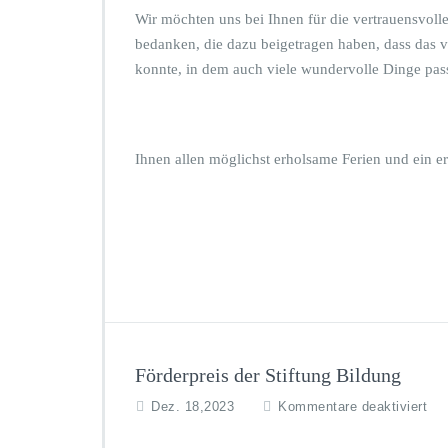
n
Wir möchten uns bei Ihnen für die vertrauensvol
d
bedanken, die dazu beigetragen haben, dass das ve
e
konnte, in dem auch viele wundervolle Dinge pass
i
n
e
n
g
Ihnen allen möglichst erholsame Ferien und ein er
u
t
e
n
R
u
t
s
c
h
Förderpreis der Stiftung Bildung
f
Dez. 18,2023
Kommentare deaktiviert
ü
r