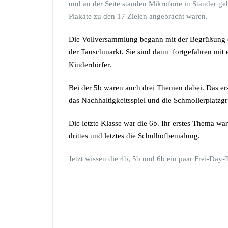
T
und an der Seite standen Mikrofone in Ständer g
I
V
Plakate zu den 17 Zielen angebracht waren.
h
O
r
L
e
Die Vollversammlung begann mit der Begrüßung du
L
U
der Tauschmarkt. Sie sind dann fortgefahren mit
V
n
E
Kinderdörfer.
t
R
e
S
Bei der 5b waren auch drei Themen
dabei. Das er
r
A
s
das Nachhaltigkeits
spiel und die Schmollerplatzg
M
t
M
ü
Die letzte Klasse war die 6b. Ihr erstes Thema
war
L
t
U
drittes und letztes
die Schulhofbemalung.
z
N
u
G
Jetzt wissen die 4b, 5b und 6b ein paar Frei-Day
n
v
g
o
w
n
e
B
i
e
t
n
e
n