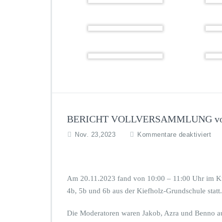
a
b
n
e
k
w
f
e
ü
r
r
b
I
s
h
r
V
e
r
BERICHT VOLLVERSAMMLUNG von Ben
s
t
f
Nov. 23,2023
Kommentare deaktiviert
ä
ü
n
r
d
B
n
E
Am 20.11.2023 fand von 10:00 – 11:00 Uhr im Ku
i
R
s
4b, 5b und 6b aus der Kiefholz-Grundschule statt.
I
u
C
n
Die Moderatoren waren Jakob, Azra und Benno au
H
d