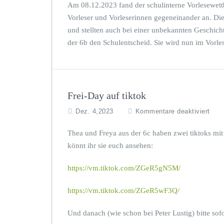
r
B
Am 08.12.2023 fand der schulinterne Vorlesewettb
F
i
Vorleser und Vorleserinnen gegeneinander an. D
a
l
und stellten auch bei einer unbekannten Geschic
n
d
der 6b den Schulentscheid. Sie wird nun im Vorle
n
u
y
n
a
g
u
s
d
Frei-Day auf tiktok
e
f
Dez. 4,2023
Kommentare deaktiviert
r
ü
6
r
b
Thea und Freya aus der 6c haben zwei tiktoks mit 
F
w
könnt ihr sie euch ansehen:
r
i
e
r
https://vm.tiktok.com/ZGeR5gN5M/
i
d
-
S
https://vm.tiktok.com/ZGeR5wF3Q/
D
c
a
h
y
u
Und danach (wie schon bei Peter Lustig) bitte sof
a
l