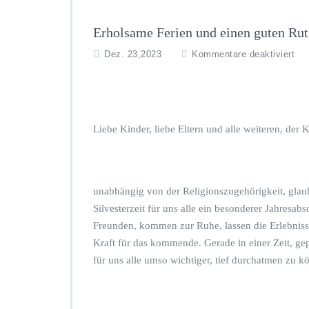
Erholsame Ferien und einen guten Rut
f
Dez. 23,2023
Kommentare deaktiviert
ü
r
E
r
h
Liebe Kinder, liebe Eltern und alle weiteren, d
o
l
s
a
unabhängig von der Religionszugehörigkeit, glaub
m
e
Silvesterzeit für uns alle ein besonderer Jahresab
F
Freunden, kommen zur Ruhe, lassen die Erlebnis
e
Kraft für das kommende. Gerade in einer Zeit, ge
r
für uns alle umso wichtiger, tief durchatmen zu 
i
e
n
u